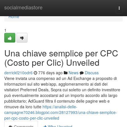
Home
socialmediastore
Togg
navi
Home
1
Una chiave semplice per CPC
(Costo per Clic) Unveiled
derrickf210odr6
776 days ago
News
Discuss
Viene inviata una compenso ad un Ad Exchange a proposito di
informazioni sul sito web/app, agglomeramento ai dati dei
visitatori Preferred Deals, Sopra cui soletto un definito investitore
può eventualmente accostarsi ad un importo accordo allo largo
pubblicitario; AdGuard filtra il contenuto delle pagine web e
rimuove da loro tutte
https://analisi-delle-
campagne70246.blogpixi.com/28127993/una-chiave-semplice-
per-cpc-costo-per-clic-unveiled
Comments
Who Upvoted