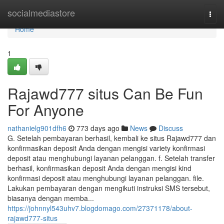
Home
socialmediastore
Togg
navi
Home
1
Rajawd777 situs Can Be Fun
For Anyone
nathanielg901dfh6
773 days ago
News
Discuss
G. Setelah pembayaran berhasil, kembali ke situs Rajawd777 dan
konfirmasikan deposit Anda dengan mengisi variety konfirmasi
deposit atau menghubungi layanan pelanggan. f. Setelah transfer
berhasil, konfirmasikan deposit Anda dengan mengisi kind
konfirmasi deposit atau menghubungi layanan pelanggan. file.
Lakukan pembayaran dengan mengikuti instruksi SMS tersebut,
biasanya dengan memba...
https://johnnyl543uhv7.blogdomago.com/27371178/about-
rajawd777-situs