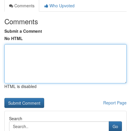
Comments
Who Upvoted
Comments
Submit a Comment
No HTML
HTML is disabled
Report Page
Search
Go