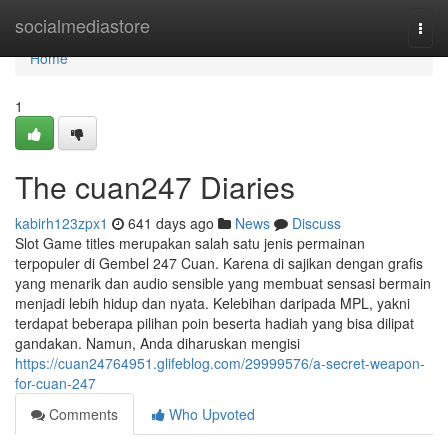
Home
socialmediastore
Togg
navi
Home
1
The cuan247 Diaries
kabirh123zpx1
641 days ago
News
Discuss
Slot Game titles merupakan salah satu jenis permainan
terpopuler di Gembel 247 Cuan. Karena di sajikan dengan grafis
yang menarik dan audio sensible yang membuat sensasi bermain
menjadi lebih hidup dan nyata. Kelebihan daripada MPL, yakni
terdapat beberapa pilihan poin beserta hadiah yang bisa dilipat
gandakan. Namun, Anda diharuskan mengisi
https://cuan24764951.glifeblog.com/29999576/a-secret-weapon-
for-cuan-247
Comments
Who Upvoted