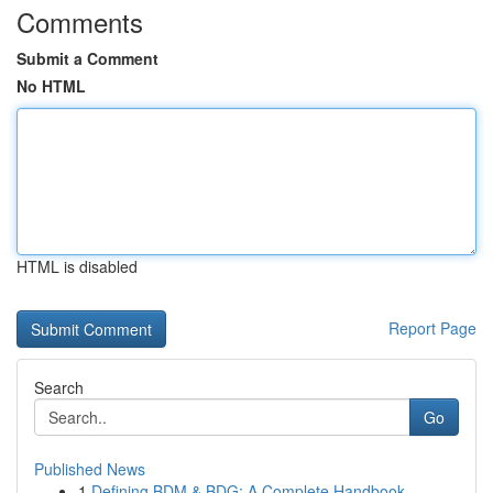
Comments
Submit a Comment
No HTML
HTML is disabled
Report Page
Search
Go
Published News
1
Defining BDM & BDG: A Complete Handbook