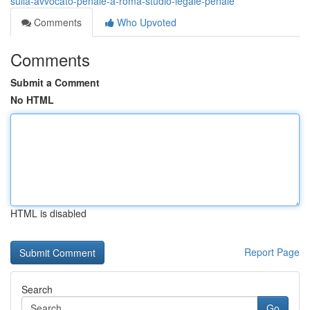
sulla-avvocato-penale-a-roma-studio-legale-penale
Comments
Who Upvoted
Comments
Submit a Comment
No HTML
HTML is disabled
Report Page
Search
Go