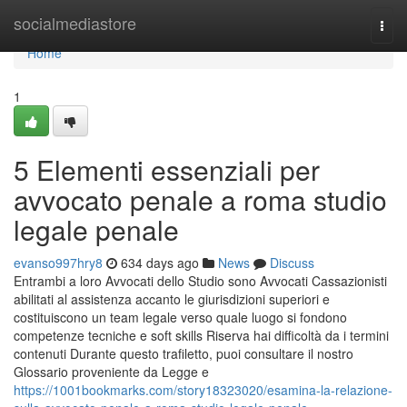
Home
socialmediastore
Togg
navi
Home
1
5 Elementi essenziali per
avvocato penale a roma studio
legale penale
evanso997hry8
634 days ago
News
Discuss
Entrambi a loro Avvocati dello Studio sono Avvocati Cassazionisti
abilitati al assistenza accanto le giurisdizioni superiori e
costituiscono un team legale verso quale luogo si fondono
competenze tecniche e soft skills Riserva hai difficoltà da i termini
contenuti Durante questo trafiletto, puoi consultare il nostro
Glossario proveniente da Legge e
https://1001bookmarks.com/story18323020/esamina-la-relazione-