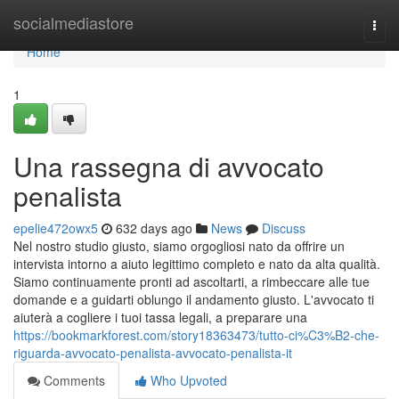
Home
socialmediastore
Togg
navi
Home
1
Una rassegna di avvocato
penalista
epelie472owx5
632 days ago
News
Discuss
Nel nostro studio giusto, siamo orgogliosi nato da offrire un
intervista intorno a aiuto legittimo completo e nato da alta qualità.
Siamo continuamente pronti ad ascoltarti, a rimbeccare alle tue
domande e a guidarti oblungo il andamento giusto. L'avvocato ti
aiuterà a cogliere i tuoi tassa legali, a preparare una
https://bookmarkforest.com/story18363473/tutto-ci%C3%B2-che-
riguarda-avvocato-penalista-avvocato-penalista-it
Comments
Who Upvoted