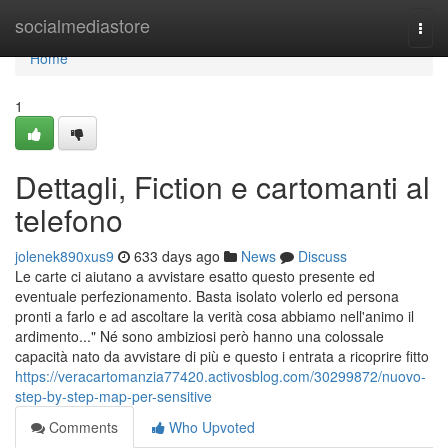
Home
socialmediastore
Togg
navi
Home
1
Dettagli, Fiction e cartomanti al
telefono
jolenek890xus9
633 days ago
News
Discuss
Le carte ci aiutano a avvistare esatto questo presente ed
eventuale perfezionamento. Basta isolato volerlo ed persona
pronti a farlo e ad ascoltare la verità cosa abbiamo nell'animo il
ardimento..." Né sono ambiziosi però hanno una colossale
capacità nato da avvistare di più e questo i entrata a ricoprire fitto
https://veracartomanzia77420.activosblog.com/30299872/nuovo-
step-by-step-map-per-sensitive
Comments
Who Upvoted