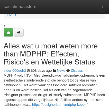
Home
socialmediastore
Togg
navi
Home
1
Alles wat u moet weten more
than MDPHP: Effecten,
Risico's en Wettelijke Status
eldert000uoh3
606 days ago
News
Discuss
MDPHP, voluit 3′,4′-Methyleendioxypyrrolidinohexiophenon, is een
synthetische stimulerende stof die behoort tot de klasse van
cathinonen. Het wordt vaak geassocieerd satisfied recreatief
gebruik en wordt beschouwd als een van de zogenaamde
"designer prescription drugs" of "study substances". MDPHP heeft
eigenschappen die vergelijkbaar zijn fulfilled andere synthetische
cathinonen, zoa...
https://designerlab.nl/mdphp-kopen/