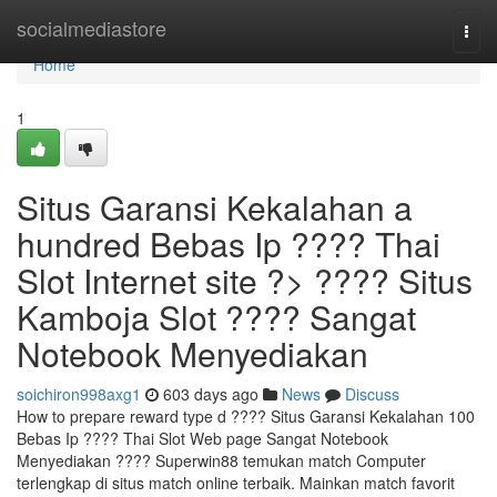
Home
socialmediastore
Togg
navi
Home
1
Situs Garansi Kekalahan a
hundred Bebas Ip ???? Thai
Slot Internet site ?> ???? Situs
Kamboja Slot ???? Sangat
Notebook Menyediakan
soichiron998axg1
603 days ago
News
Discuss
How to prepare reward type d ???? Situs Garansi Kekalahan 100
Bebas Ip ???? Thai Slot Web page Sangat Notebook
Menyediakan ???? Superwin88 temukan match Computer
terlengkap di situs match online terbaik. Mainkan match favorit