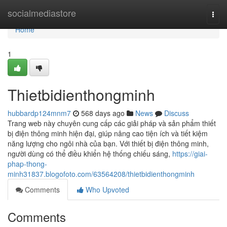
Home
socialmediastore
Togg
navi
Home
1
Thietbidienthongminh
hubbardp124mnm7
568 days ago
News
Discuss
Trang web này chuyên cung cấp các giải pháp và sản phẩm thiết
bị điện thông minh hiện đại, giúp nâng cao tiện ích và tiết kiệm
năng lượng cho ngôi nhà của bạn. Với thiết bị điện thông minh,
người dùng có thể điều khiển hệ thống chiếu sáng,
https://giai-
phap-thong-
minh31837.blogofoto.com/63564208/thietbidienthongminh
Comments
Who Upvoted
Comments