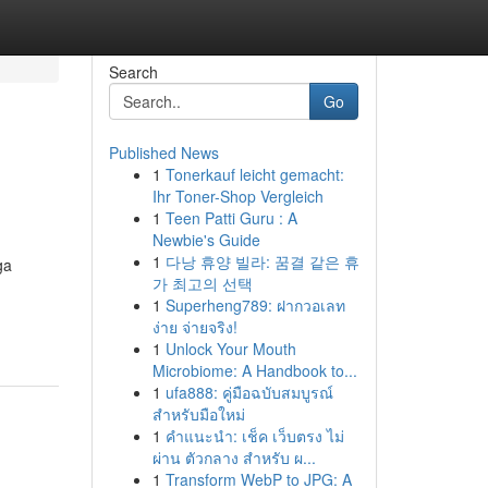
Search
Go
Published News
1
Tonerkauf leicht gemacht:
Ihr Toner-Shop Vergleich
1
Teen Patti Guru : A
Newbie's Guide
1
다낭 휴양 빌라: 꿈결 같은 휴
ga
가 최고의 선택
1
Superheng789: ฝากวอเลท
ง่าย จ่ายจริง!
1
Unlock Your Mouth
Microbiome: A Handbook to...
1
ufa888: คู่มือฉบับสมบูรณ์
สำหรับมือใหม่
1
คำแนะนำ: เช็ค เว็บตรง ไม่
ผ่าน ตัวกลาง สำหรับ ผ...
1
Transform WebP to JPG: A