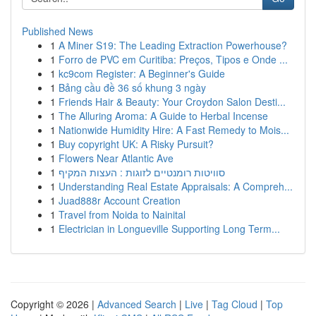
Published News
1
A Miner S19: The Leading Extraction Powerhouse?
1
Forro de PVC em Curitiba: Preços, Tipos e Onde ...
1
kc9com Register: A Beginner's Guide
1
Bảng cầu đề 36 số khung 3 ngày
1
Friends Hair & Beauty: Your Croydon Salon Desti...
1
The Alluring Aroma: A Guide to Herbal Incense
1
Nationwide Humidity Hire: A Fast Remedy to Mois...
1
Buy copyright UK: A Risky Pursuit?
1
Flowers Near Atlantic Ave
1
סוויטות רומנטיים לזוגות : העצות המקיף
1
Understanding Real Estate Appraisals: A Compreh...
1
Juad888r Account Creation
1
Travel from Noida to Nainital
1
Electrician in Longueville Supporting Long Term...
Copyright © 2026 |
Advanced Search
|
Live
|
Tag Cloud
|
Top