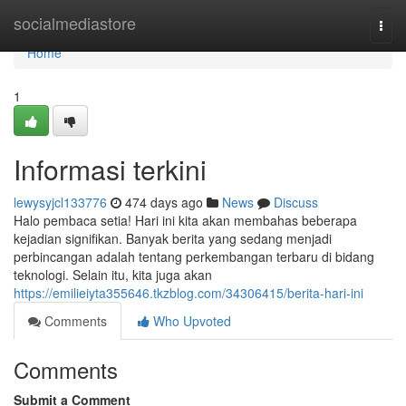
Home
socialmediastore
Togg
navi
Home
1
Informasi terkini
lewysyjcl133776
474 days ago
News
Discuss
Halo pembaca setia! Hari ini kita akan membahas beberapa
kejadian signifikan. Banyak berita yang sedang menjadi
perbincangan adalah tentang perkembangan terbaru di bidang
teknologi. Selain itu, kita juga akan
https://emilieiyta355646.tkzblog.com/34306415/berita-hari-ini
Comments
Who Upvoted
Comments
Submit a Comment