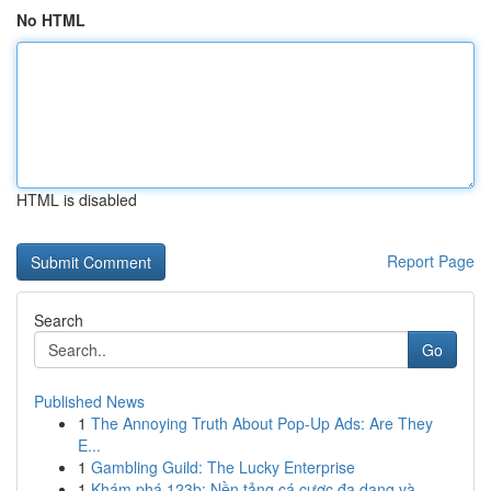
No HTML
HTML is disabled
Report Page
Search
Go
Published News
1
The Annoying Truth About Pop-Up Ads: Are They
E...
1
Gambling Guild: The Lucky Enterprise
1
Khám phá 123b: Nền tảng cá cược đa dạng và