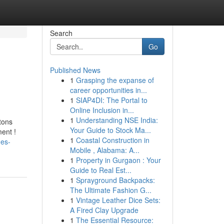
Search
Go
Published News
1
Grasping the expanse of
career opportunities in...
1
SIAP4DI: The Portal to
Online Inclusion in...
1
Understanding NSE India:
tons
Your Guide to Stock Ma...
ment !
1
Coastal Construction in
mes-
Mobile , Alabama: A...
1
Property in Gurgaon : Your
Guide to Real Est...
1
Sprayground Backpacks:
The Ultimate Fashion G...
1
Vintage Leather Dice Sets:
A Fired Clay Upgrade
1
The Essential Resource: