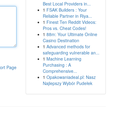
Best Local Providers in...
1
FSAK Builders : Your
Reliable Partner in Riya...
1
Finest Ten Reddit Videos:
Pros vs. Cheat Codes!
1
88m: Your Ultimate Online
Casino Destination
1
Advanced methods for
safeguarding vulnerable an...
1
Machine Learning
Purchasing : A
ort Page
Comprehensive...
1
Opakowaniadeal.pl: Nasz
Najlepszy Wybór Pudełek