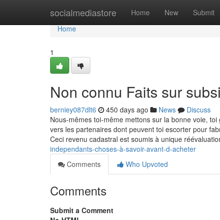
Home
socialmediastore
Home
New
Submit
Home
1
Non connu Faits sur subsi
berniey087dlt6
450 days ago
News
Discuss
Nous-mêmes toi-même mettons sur la bonne voie, toi 
vers les partenaires dont peuvent toi escorter pour fabr
Ceci revenu cadastral est soumis à unique réévaluati
independants-choses-à-savoir-avant-d-acheter
Comments
Who Upvoted
Comments
Submit a Comment