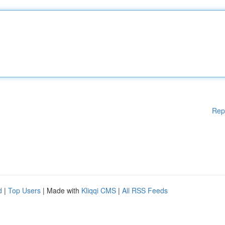
Rep
d
|
Top Users
| Made with
Kliqqi CMS
|
All RSS Feeds