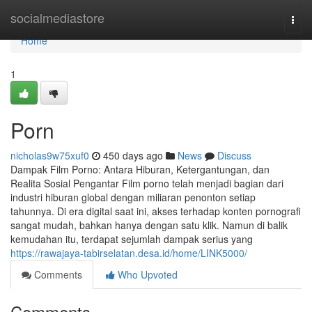
Home
socialmediastore
Togg
navi
Home
1
Porn
nicholas9w75xuf0
450 days ago
News
Discuss
Dampak Film Porno: Antara Hiburan, Ketergantungan, dan
Realita Sosial Pengantar Film porno telah menjadi bagian dari
industri hiburan global dengan miliaran penonton setiap
tahunnya. Di era digital saat ini, akses terhadap konten pornografi
sangat mudah, bahkan hanya dengan satu klik. Namun di balik
kemudahan itu, terdapat sejumlah dampak serius yang
https://rawajaya-tabirselatan.desa.id/home/LINK5000/
Comments
Who Upvoted
Comments