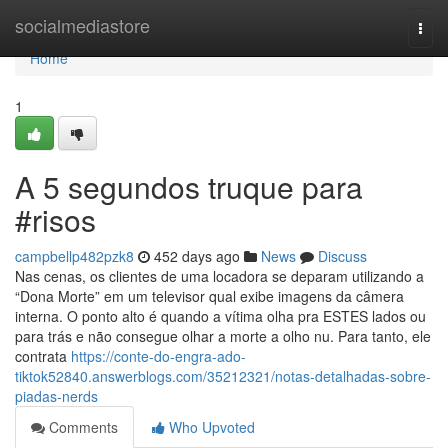
Home
socialmediastore
Togg
navi
Home
1
A 5 segundos truque para
#risos
campbellp482pzk8
452 days ago
News
Discuss
Nas cenas, os clientes de uma locadora se deparam utilizando a
“Dona Morte” em um televisor qual exibe imagens da câmera
interna. O ponto alto é quando a vítima olha pra ESTES lados ou
para trás e não consegue olhar a morte a olho nu. Para tanto, ele
contrata
https://conte-do-engra-ado-
tiktok52840.answerblogs.com/35212321/notas-detalhadas-sobre-
piadas-nerds
Comments
Who Upvoted