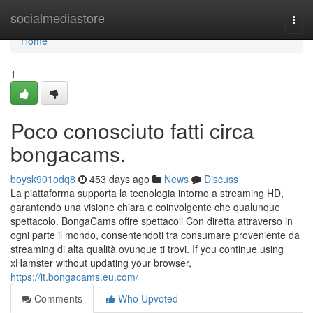
Home
socialmediastore
Togg
navi
Home
1
Poco conosciuto fatti circa
bongacams.
boysk901odq8
453 days ago
News
Discuss
La piattaforma supporta la tecnologia intorno a streaming HD,
garantendo una visione chiara e coinvolgente che qualunque
spettacolo. BongaCams offre spettacoli Con diretta attraverso in
ogni parte il mondo, consentendoti tra consumare proveniente da
streaming di alta qualità ovunque ti trovi. If you continue using
xHamster without updating your browser,
https://it.bongacams.eu.com/
Comments
Who Upvoted