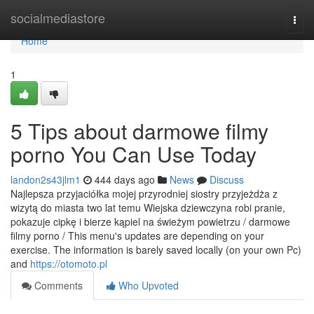
Home
socialmediastore
Togg
navi
Home
1
5 Tips about darmowe filmy
porno You Can Use Today
landon2s43jlm1
444 days ago
News
Discuss
Najlepsza przyjaciółka mojej przyrodniej siostry przyjeżdża z
wizytą do miasta two lat temu Wiejska dziewczyna robi pranie,
pokazuje cipkę i bierze kąpiel na świeżym powietrzu / darmowe
filmy porno / This menu's updates are depending on your
exercise. The information is barely saved locally (on your own Pc)
and
https://otomoto.pl
Comments
Who Upvoted