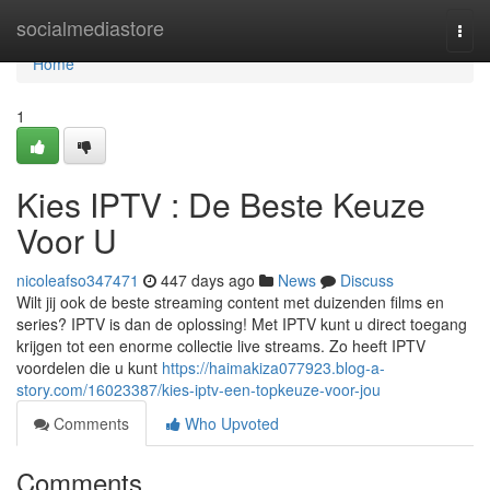
Home
socialmediastore
Togg
navi
Home
1
Kies IPTV : De Beste Keuze
Voor U
nicoleafso347471
447 days ago
News
Discuss
Wilt jij ook de beste streaming content met duizenden films en
series? IPTV is dan de oplossing! Met IPTV kunt u direct toegang
krijgen tot een enorme collectie live streams. Zo heeft IPTV
voordelen die u kunt
https://haimakiza077923.blog-a-
story.com/16023387/kies-iptv-een-topkeuze-voor-jou
Comments
Who Upvoted
Comments