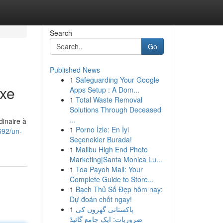
Search
Go
Published News
1
Safeguarding Your Google
uxe
Apps Setup : A Dom...
1
Total Waste Removal
Solutions Through Deceased
...
dinaire à
1
Porno İzle: En İyi
692/un-
Seçenekler Burada!
1
Malibu High End Photo
Marketing|Santa Monica Lu...
1
Toa Payoh Mall: Your
Complete Guide to Store...
1
Bạch Thủ Số Đẹp hôm nay:
Dự đoán chốt ngay!
1
پاکستانی گھروں کی
ضروریات: ایک جامع گائیڈ