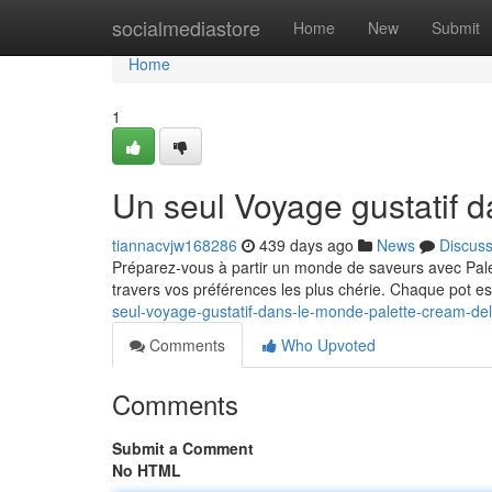
Home
socialmediastore
Home
New
Submit
Home
1
Un seul Voyage gustatif 
tiannacvjw168286
439 days ago
News
Discus
Préparez-vous à partir un monde de saveurs avec Pale
travers vos préférences les plus chérie. Chaque pot e
seul-voyage-gustatif-dans-le-monde-palette-cream-de
Comments
Who Upvoted
Comments
Submit a Comment
No HTML