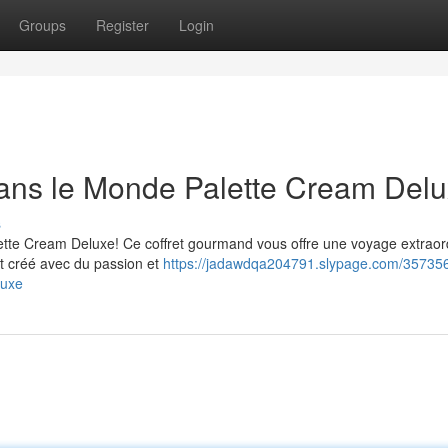
Groups
Register
Login
dans le Monde Palette Cream Del
s
tte Cream Deluxe! Ce coffret gourmand vous offre une voyage extraor
st créé avec du passion et
https://jadawdqa204791.slypage.com/35735
luxe