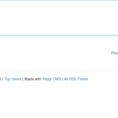
Rep
d
|
Top Users
| Made with
Kliqqi CMS
|
All RSS Feeds