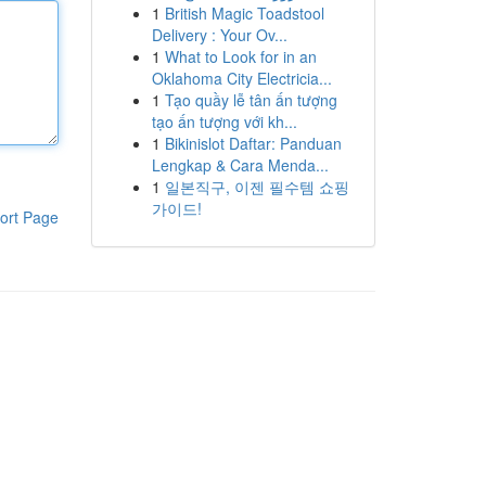
1
British Magic Toadstool
Delivery : Your Ov...
1
What to Look for in an
Oklahoma City Electricia...
1
Tạo quầy lễ tân ấn tượng
tạo ấn tượng với kh...
1
Bikinislot Daftar: Panduan
Lengkap & Cara Menda...
1
일본직구, 이젠 필수템 쇼핑
가이드!
ort Page