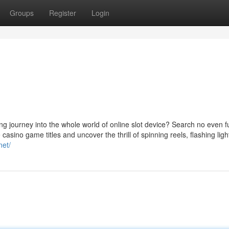
Groups
Register
Login
ng journey into the whole world of online slot device? Search no even f
casino game titles and uncover the thrill of spinning reels, flashing ligh
net/