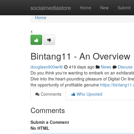
Home
socialmediastore
Home
New
Submit
Home
1
Bintang11 - An Overview
douglaso900wrl6
419 days ago
News
Discuss
Do you think you're wanting to embark on an exhilarati
Dive into the heart-pounding pleasure of Digital On line 
the opportunity of profitable genuine
https://bintang11.
Comments
Who Upvoted
Comments
Submit a Comment
No HTML