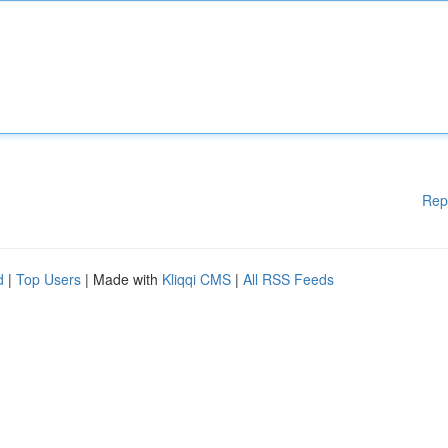
Rep
d
|
Top Users
| Made with
Kliqqi CMS
|
All RSS Feeds