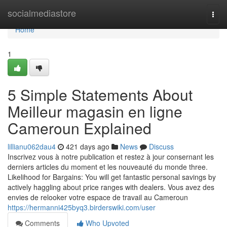
Home
socialmediastore
Togg
navi
Home
1
5 Simple Statements About
Meilleur magasin en ligne
Cameroun Explained
lillianu062dau4
421 days ago
News
Discuss
Inscrivez vous à notre publication et restez à jour consernant les
derniers articles du moment et les nouveauté du monde three.
Likelihood for Bargains: You will get fantastic personal savings by
actively haggling about price ranges with dealers. Vous avez des
envies de relooker votre espace de travail au Cameroun
https://hermanni425byq3.birderswiki.com/user
Comments
Who Upvoted