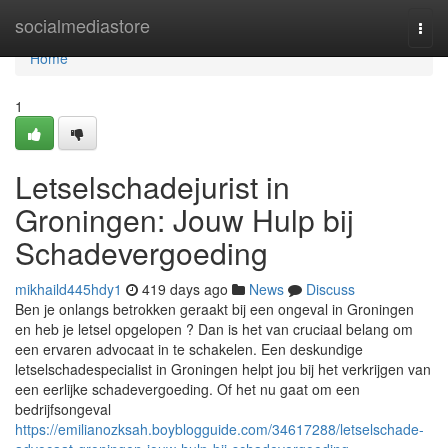
Home
socialmediastore
Togg
navi
Home
1
Letselschadejurist in
Groningen: Jouw Hulp bij
Schadevergoeding
mikhaild445hdy1
419 days ago
News
Discuss
Ben je onlangs betrokken geraakt bij een ongeval in Groningen
en heb je letsel opgelopen ? Dan is het van cruciaal belang om
een ervaren advocaat in te schakelen. Een deskundige
letselschadespecialist in Groningen helpt jou bij het verkrijgen van
een eerlijke schadevergoeding. Of het nu gaat om een
bedrijfsongeval
https://emilianozksah.boyblogguide.com/34617288/letselschade-