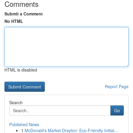
Comments
Submit a Comment
No HTML
HTML is disabled
Report Page
Search
Go
Published News
1
McDonald's Market Drayton: Eco-Friendly Initiat...