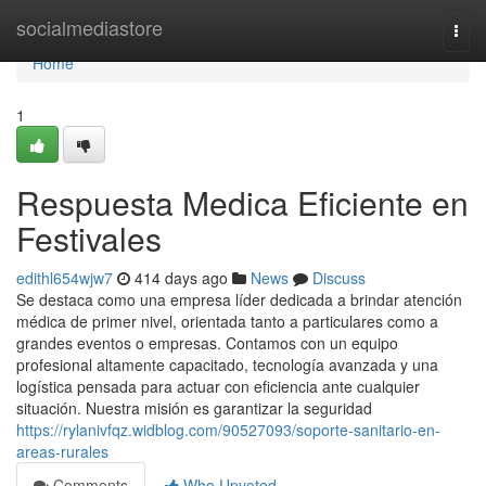
Home
socialmediastore
Togg
navi
Home
1
Respuesta Medica Eficiente en
Festivales
edithl654wjw7
414 days ago
News
Discuss
Se destaca como una empresa líder dedicada a brindar atención
médica de primer nivel, orientada tanto a particulares como a
grandes eventos o empresas. Contamos con un equipo
profesional altamente capacitado, tecnología avanzada y una
logística pensada para actuar con eficiencia ante cualquier
situación. Nuestra misión es garantizar la seguridad
https://rylanivfqz.widblog.com/90527093/soporte-sanitario-en-
areas-rurales
Comments
Who Upvoted