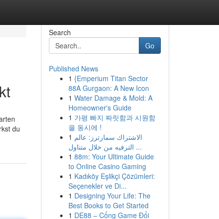
Search
Go
Published News
1
{Emperium Titan Sector
kt
88A Gurgaon: A New Icon
1
Water Damage & Mold: A
Homeowner's Guide
1
가평 빠지 짜릿함과 시원함
arten
을 동시에 !
rkst du
1
الاشتراك سمارترز: عالم
الترفيه من خلال متناول ...
1
88m: Your Ultimate Guide
to Online Casino Gaming
1
Kadıköy Eşlikçi Çözümleri:
Seçenekler ve Di...
1
Designing Your Life: The
Best Books to Get Started
1
DE88 – Cổng Game Đổi