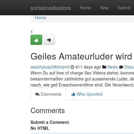
Home
socialmediastore
Home
New
Submit
Home
1
Geiles Amateurluder wird 
aeschylusp380mjm0
411 days ago
News
Disc
Wenn Du auf free of charge Sex Videos stehst, kommst
bekanntermaßen zahlreiche gut aussehende Luder, die
rasch, wie geil Erwachsenenfilme sind. Die Verantwor
Comments
Who Upvoted
Comments
Submit a Comment
No HTML