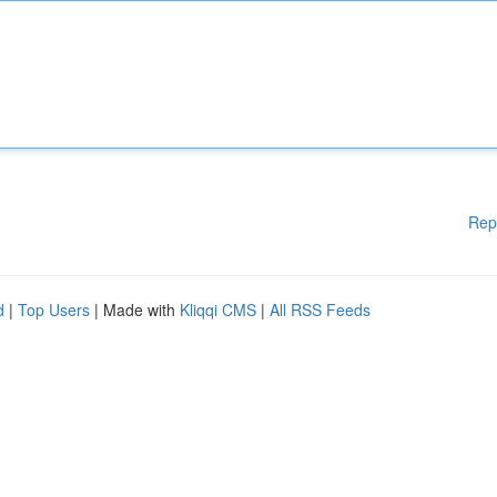
Rep
d
|
Top Users
| Made with
Kliqqi CMS
|
All RSS Feeds