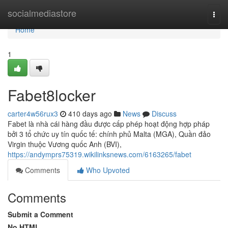
Home
socialmediastore
Togg
navi
Home
1
Fabet8locker
carter4w56rux3
410 days ago
News
Discuss
Fabet là nhà cái hàng đầu được cấp phép hoạt động hợp pháp
bởi 3 tổ chức uy tín quốc tế: chính phủ Malta (MGA), Quần đảo
Virgin thuộc Vương quốc Anh (BVI),
https://andymprs75319.wikilinksnews.com/6163265/fabet
Comments
Who Upvoted
Comments
Submit a Comment
No HTML