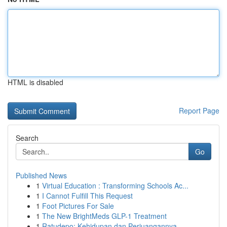
HTML is disabled
Report Page
Search
Go
Published News
1
Virtual Education : Transforming Schools Ac...
1
I Cannot Fulfill This Request
1
Foot Pictures For Sale
1
The New BrightMeds GLP-1 Treatment
1
Ratudepo: Kehidupan dan Perjuangannya