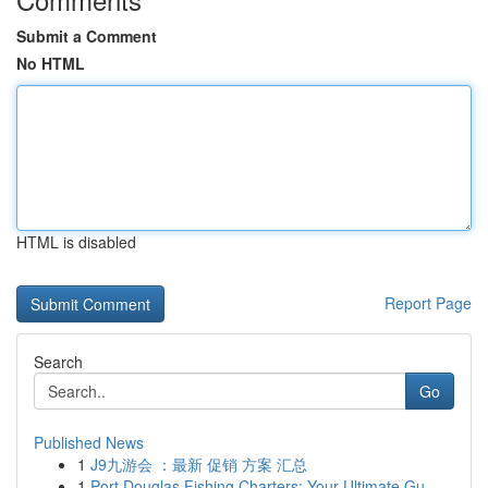
Submit a Comment
No HTML
HTML is disabled
Report Page
Search
Go
Published News
1
J9九游会 ：最新 促销 方案 汇总
1
Port Douglas Fishing Charters: Your Ultimate Gu...