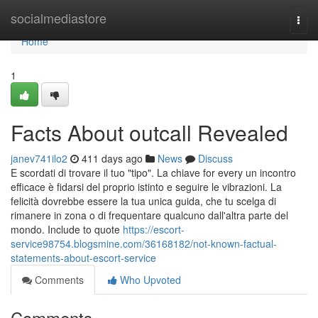
Home
socialmediastore
Togg
navi
Home
1
Facts About outcall Revealed
janev741ilo2
411 days ago
News
Discuss
E scordati di trovare il tuo "tipo". La chiave for every un incontro
efficace è fidarsi del proprio istinto e seguire le vibrazioni. La
felicità dovrebbe essere la tua unica guida, che tu scelga di
rimanere in zona o di frequentare qualcuno dall'altra parte del
mondo. Include to quote
https://escort-
service98754.blogsmine.com/36168182/not-known-factual-
statements-about-escort-service
Comments
Who Upvoted
Comments