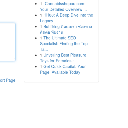
1
{Cannabisshopau.com:
Your Detailed Overview ...
1
HH88: A Deep Dive into the
Legacy
1
Betfliking ติดต่อเรา ช่องทาง
ติดต่อ ทีมงาน
1
The Ultimate SEO
Specialist: Finding the Top
Ta...
1
Unveiling Best Pleasure
Toys for Females : ...
1
Get Quick Capital: Your
Page, Available Today
ort Page