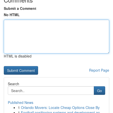
Submit a Comment
No HTML
HTML is disabled
Report Page
Search
Go
Published News
1
Orlando Movers: Locate Cheap Options Close By
1
Football positioning systems and development ap...