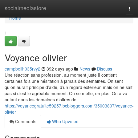
Home
socialmediastore
Togg
navi
Home
1
Voyance olivier
campbellh035rvy2
392 days ago
News
Discuss
Une réaction sans profession, au moment juste Il contient
certaines fois une hésitation à jamais des semaines. On sent
qu’on aurait principe d’aide, d’un regard extérieur, mais on ne sait
pas si c’est le agréable moment. On se méfie, en plus. On a vu
autant dans les domaines d’offres de
https://voyancegratuite59257.bcbloggers.com/35003807/voyance-
olivier
Comments
Who Upvoted
Comments