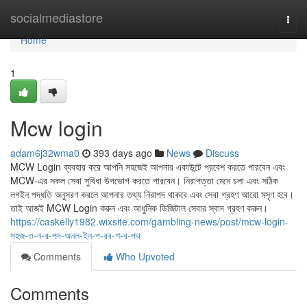
Home
socialmediastore
Togg
navi
Home
1
Mcw login
adam6j32wma0
393 days ago
News
Discuss
MCW Login ব্যবহার করে আপনি সহজেই আপনার একাউন্টে প্রবেশ করতে পারবেন এবং
MCW-এর সকল সেবা সুবিধা উপভোগ করতে পারবেন। নিরাপত্তা মেনে চলা এবং সঠিক
লগইন পদ্ধতি অনুসরণ করলে আপনার তথ্য নিরাপদ থাকবে এবং সেবা গ্রহণ আরো মসৃণ হবে।
তাই আজই MCW Login করুন এবং আধুনিক ডিজিটাল সেবার স্বাদ গ্রহণ করুন।
https://caskelly1982.wixsite.com/gambling-news/post/mcw-login-
সহজ-ও-ন-র-পদ-অনল-ইন-প-রব-শ-র-পথ
Comments
Who Upvoted
Comments