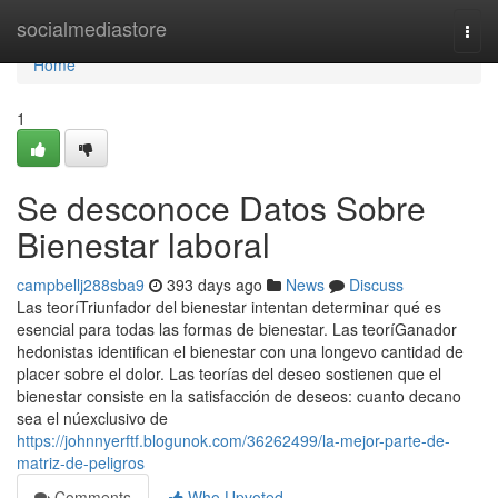
Home
socialmediastore
Togg
navi
Home
1
Se desconoce Datos Sobre
Bienestar laboral
campbellj288sba9
393 days ago
News
Discuss
Las teoríTriunfador del bienestar intentan determinar qué es
esencial para todas las formas de bienestar. Las teoríGanador
hedonistas identifican el bienestar con una longevo cantidad de
placer sobre el dolor. Las teorías del deseo sostienen que el
bienestar consiste en la satisfacción de deseos: cuanto decano
sea el núexclusivo de
https://johnnyerftf.blogunok.com/36262499/la-mejor-parte-de-
matriz-de-peligros
Comments
Who Upvoted