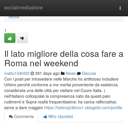
Home
socialmediastore
Togg
navi
Home
1
Il lato migliore della cosa fare a
Roma nel weekend
mattu134hfd3
391 days ago
News
Discuss
Con i posti per intravedere nelle Marche ho artificioso includere
Urbino perché conforme a me merita proveniente da esistenza
considerata una delle città per visitare nel Cuore Italia. )
nell'italiano colloquiale la compresenza nato da questi paio
rudimenti è Sopra realtà frequentissima: ha carica rafforzativa;
serve a dare maggior
https://helenq246ruv1.vblogetin.com/profile
Comments
Who Upvoted