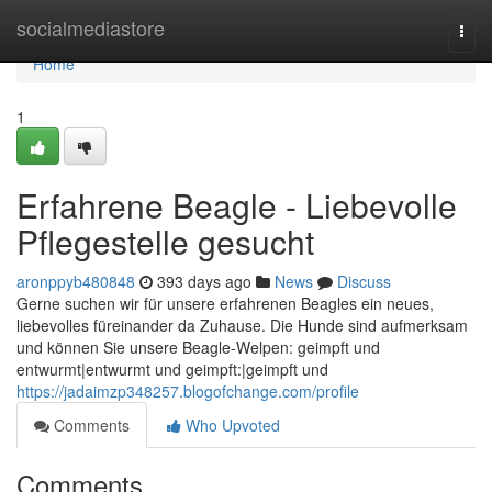
Home
socialmediastore
Togg
navi
Home
1
Erfahrene Beagle - Liebevolle
Pflegestelle gesucht
aronppyb480848
393 days ago
News
Discuss
Gerne suchen wir für unsere erfahrenen Beagles ein neues,
liebevolles füreinander da Zuhause. Die Hunde sind aufmerksam
und können Sie unsere Beagle-Welpen: geimpft und
entwurmt|entwurmt und geimpft:|geimpft und
https://jadaimzp348257.blogofchange.com/profile
Comments
Who Upvoted
Comments