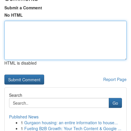
Submit a Comment
No HTML
HTML is disabled
Report Page
Search
Go
Published News
1
Gurgaon housing: an entire information to house...
1
Fueling B2B Growth: Your Tech Content & Google ...