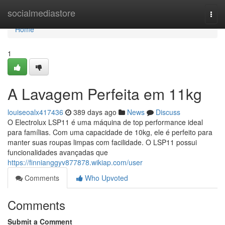
Home
socialmediastore
Togg
navi
Home
1
A Lavagem Perfeita em 11kg
louiseoalx417436
389 days ago
News
Discuss
O Electrolux LSP11 é uma máquina de top performance ideal
para famílias. Com uma capacidade de 10kg, ele é perfeito para
manter suas roupas limpas com facilidade. O LSP11 possui
funcionalidades avançadas que
https://finnianggyv877878.wikiap.com/user
Comments
Who Upvoted
Comments
Submit a Comment