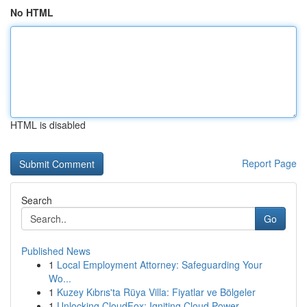
No HTML
HTML is disabled
Report Page
Search
Go
Published News
1
Local Employment Attorney: Safeguarding Your
Wo...
1
Kuzey Kıbrıs'ta Rüya Villa: Fiyatlar ve Bölgeler
1
Unlocking CloudFox: Igniting Cloud Power