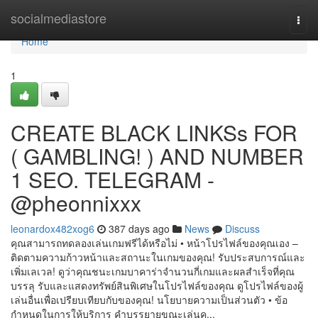
Home
socialmediastore
Togg
navi
Home
1
CREATE BLACK LINKSs FOR
( GAMBLING! ) AND NUMBER
1 SEO. TELEGRAM -
@pheonnixxx
leonardox482xog6
387 days ago
News
Discuss
คุณสามารถทดลองเล่นเกมฟรีได้หรือไม่ • หน้า​โป​ร​ไฟล์ของ​คุณ​เอง –
ติดตาม​ความ​ก้าวหน้า​และ​สถานะ​ใน​เกม​ของ​คุณ! รับ​ประสบการณ์​และ​
เพิ่มเลเวล! ดู​ว่า​คุณ​ชนะ​เกม​บา​คา​ร่า​จำนวน​กี่​เกม​และ​ผล​สำเร็จ​ที่​คุณ​
บรรลุ รับ​และ​แสดง​ทรัพย์สิน​พิเศษ​ใน​โป​ร​ไฟล์ของ​คุณ ดู​โป​ร​ไฟล์ของ​ผู้​
เล่น​อื่น​เพื่อ​เปรียบเทียบ​กับ​ของ​คุณ! นโยบายความเป็นส่วนตัว • ข้อ
กำหนดในการให้บริการ คำบรรยายขณะเล่นค...