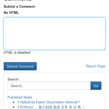
Submit a Comment
No HTML
HTML is disabled
Report Page
Search
Go
Published News
1
Halkalı'da Eskort Seçenekleri Nelerdir?
1
时尚icon ， 魅力妈咪 她是 非常 美 还 飒 ！