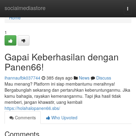
Home
socialmediastore
Togg
navi
Home
1
Gapai Keberhasilan dengan
Panen66!
ihannaufbk037744
385 days ago
News
Discuss
Mau menang? Platform ini siap membantumu meraihnya!
Bergabunglah sekarang dan pertaruhkan keberuntunganmu. Jika
kamu bahagia, rayakan kemenanganmu. Tapi jika hasil tidak
memberi, jangan khawatir, uang kembali
https://holahalopanen66.sbs/
Comments
Who Upvoted
Comments