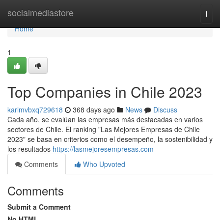
Home
socialmediastore
Togg
navi
Home
1
Top Companies in Chile 2023
karimvbxq729618
368 days ago
News
Discuss
Cada año, se evalúan las empresas más destacadas en varios
sectores de Chile. El ranking "Las Mejores Empresas de Chile
2023" se basa en criterios como el desempeño, la sostenibilidad y
los resultados
https://lasmejoresempresas.com
Comments
Who Upvoted
Comments
Submit a Comment
No HTML