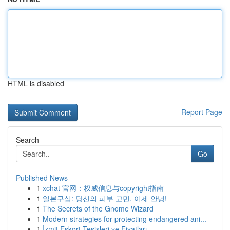
HTML is disabled
Report Page
Search
Go
Published News
1
xchat 官网：权威信息与copyright指南
1
일본구심: 당신의 피부 고민, 이제 안녕!
1
The Secrets of the Gnome Wizard
1
Modern strategies for protecting endangered ani...
1
İzmit Eskort Tesisleri ve Fiyatları