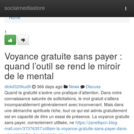
Home
socialmediastore
Togg
navi
Home
1
Voyance gratuite sans payer :
quand l’outil se rend le miroir
de le mental
dickd320kud9
366 days ago
News
Discuss
Quand la gratuité s'avère une pratique d’attention. Dans notre
connaissance saturée de sollicitations, le mot gratuit s'alliera
incomparablement généralement avec inconvenant. Mais dans
une démarche spirituels riche, tout ce qui est admis gratuitement
est en capacité de être un essai de présence. La voyance gratuite
sans payer, correctement utilisée, ne
https://zanelbpcn.blog-
mall.com/37076357/utiliser-la-voyance-gratuite-sans-payer-dans-