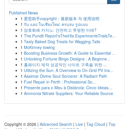
Published News
1
爱思助手copyright：最新版本 与 使用说明
1
รับ แอป ในเชียงใหม่: ครบจบ รูปแบบ
1
암호화폐 카지노: 안전하고 투명한 미래?
1
The Pundit Report'sTheirIts ExperimentsTrialsTe...
1
Tasty Baked Dog Treats for Wagging Tails
1
McKinney towing
1
Boosting Business Growth: A Guide to Essential ...
1
Unlocking Fortune Bingo Designs : A Beginne...
1
홈페이지 제작 성공적인 사이트 구축을 위한 ...
1
Utilizing the Sun: A Overview to On-Grid PV Ins...
1
Aasimar Divine Soul Sorcerer: A Radiant Path
1
Fuel Repair in Perth : Professional So...
1
Presente para o Meu à Distância: Cinco Ideias...
1
Ammonia Nitrate Suppliers: Your Reliable Source
Copyright © 2026 |
Advanced Search
|
Live
|
Tag Cloud
|
Top