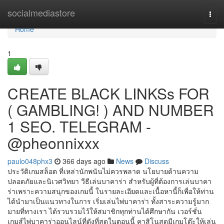
Home
socialmediastore
Togg
navi
Home
1
CREATE BLACK LINKSs FOR
( GAMBLING! ) AND NUMBER
1 SEO. TELEGRAM -
@pheonnixxx
paulo048phx3
366 days ago
News
Discuss
ประวัติเกมสล็อต ที่เหล่านักพนันไม่ควรพลาด นโยบายด้านความ
ปลอดภัยและนิเวศวิทยา วีธีเล่นบาคาร่า สำหรับผู้ที่ต้องการเล่นบาคา
ร่าเพราะความสนุกของเกมนี้ ในรายละเอียดและเนื้อหานี้ก็เพื่อให้ท่าน
ได้นำมาเป็นแนวทางในการ เริ่มเล่นไพ่บาคาร่า ทั้งสาระความรู้มาก
มายที่ทางเรา ได้รวบรวมไว้ให้สมาชิกทุกท่านได้ศึกษากัน เวอร์ชั่น
เกมส์ไพ่บาคาร่าออนไลน์ที่ดังที่สุดในตอนนี้ คาสิโนสดมีเกมโต๊ะให้เล่น