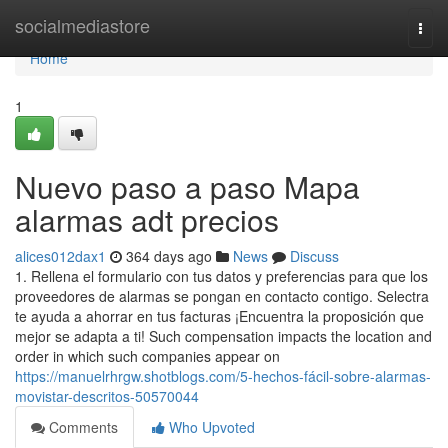
Home
socialmediastore
Togg
navi
Home
1
Nuevo paso a paso Mapa
alarmas adt precios
alices012dax1
364 days ago
News
Discuss
1. Rellena el formulario con tus datos y preferencias para que los
proveedores de alarmas se pongan en contacto contigo. Selectra
te ayuda a ahorrar en tus facturas ¡Encuentra la proposición que
mejor se adapta a ti! Such compensation impacts the location and
order in which such companies appear on
https://manuelrhrgw.shotblogs.com/5-hechos-fácil-sobre-alarmas-
movistar-descritos-50570044
Comments
Who Upvoted