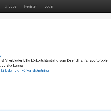
Groups
Register
Login
s
ts! Vi erbjuder billig körkortshämtning som löser dina transportproble
tt du ska kunna
21/skyndigt-körkortshämtning