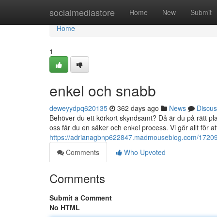
Home
socialmediastore
Home
New
Submit
Home
1
enkel och snabb
deweyydpq620135
362 days ago
News
Discus
Behöver du ett körkort skyndsamt? Då är du på rätt pla
oss får du en säker och enkel process. Vi gör allt för a
https://adrianagbnp622847.madmouseblog.com/172091
Comments
Who Upvoted
Comments
Submit a Comment
No HTML