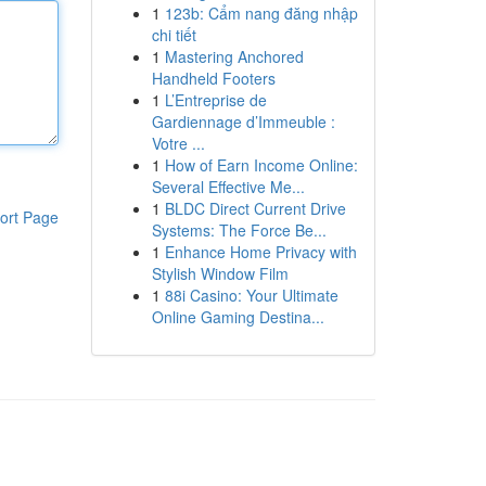
1
123b: Cẩm nang đăng nhập
chi tiết
1
Mastering Anchored
Handheld Footers
1
L’Entreprise de
Gardiennage d’Immeuble :
Votre ...
1
How of Earn Income Online:
Several Effective Me...
1
BLDC Direct Current Drive
ort Page
Systems: The Force Be...
1
Enhance Home Privacy with
Stylish Window Film
1
88i Casino: Your Ultimate
Online Gaming Destina...