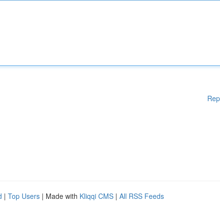
Rep
d
|
Top Users
| Made with
Kliqqi CMS
|
All RSS Feeds