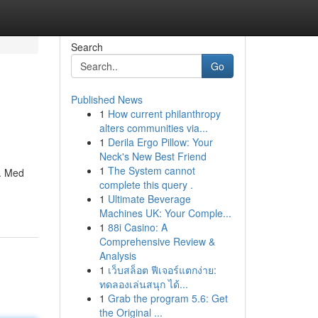
Search
Go
Published News
1
How current philanthropy
alters communities via...
1
Derila Ergo Pillow: Your
Neck's New Best Friend
1
The System cannot
m. Med
complete this query .
1
Ultimate Beverage
Machines UK: Your Comple...
1
88i Casino: A
Comprehensive Review &
Analysis
1
เว็บสล็อต ฟีเจอร์แตกง่าย:
ทดลองเล่นสนุก ได้...
1
Grab the program 5.6: Get
the Original ...