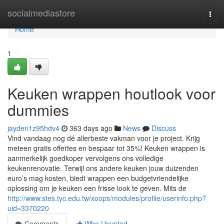
Home
socialmediastore
Togg
navi
Home
1
Keuken wrappen houtlook voor
dummies
jayden1z95hdv4
363 days ago
News
Discuss
Vind vandaag nog dé allerbeste vakman voor je project. Krijg
meteen gratis offertes en bespaar tot 35%! Keuken wrappen is
aanmerkelijk goedkoper vervolgens ons volledige
keukenrenovatie. Terwijl ons andere keuken jouw duizenden
euro’s mag kosten, biedt wrappen een budgetvriendelijke
oplossing om je keuken een frisse look te geven. Mits de
http://www.stes.tyc.edu.tw/xoops/modules/profile/userinfo.php?
uid=3370220
Comments
Who Upvoted