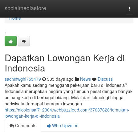
Home
socialmediastore
Togg
navi
Home
1
Dapatkan Lowongan Kerja di
Indonesia
sachinwghl755479
335 days ago
News
Discuss
Apakah kamu sedang mengganti pekerjaan baru di Indonesia?
Indonesia merupakan negara yang tumbuh pesat dengan banyak
peluang kerja di berbagai bidang. Mulai dari teknologi hingga
pariwisata, terdapat beragam lowongan
https://nicolensai712304.webbuzzfeed.com/37637628/temukan-
lowongan-kerja-di-indonesia
Comments
Who Upvoted