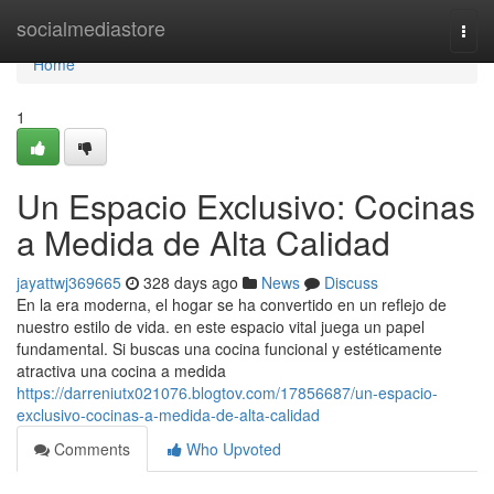
Home
socialmediastore
Togg
navi
Home
1
Un Espacio Exclusivo: Cocinas
a Medida de Alta Calidad
jayattwj369665
328 days ago
News
Discuss
En la era moderna, el hogar se ha convertido en un reflejo de
nuestro estilo de vida. en este espacio vital juega un papel
fundamental. Si buscas una cocina funcional y estéticamente
atractiva una cocina a medida
https://darreniutx021076.blogtov.com/17856687/un-espacio-
exclusivo-cocinas-a-medida-de-alta-calidad
Comments
Who Upvoted