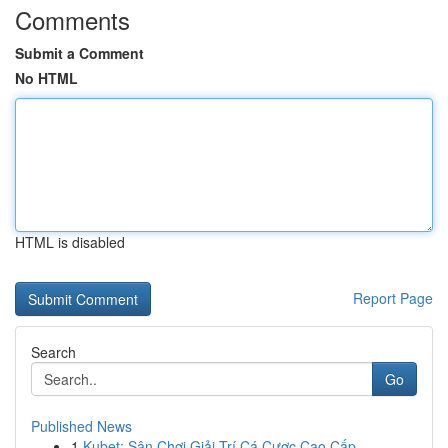
Comments
Submit a Comment
No HTML
HTML is disabled
Report Page
Search
Go
Published News
1
Kubet: Sân Chơi Giải Trí Cá Cược Cao Cấp