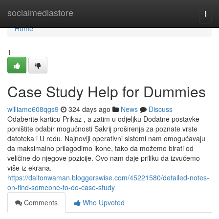
Home
socialmediastore
Togg
navi
Home
1
Case Study Help for Dummies
williamo608qgs9
324 days ago
News
Discuss
Odaberite karticu Prikaz , a zatim u odjeljku Dodatne postavke
poništite odabir mogućnosti Sakrij proširenja za poznate vrste
datoteka i U redu. Najnoviji operativni sistemi nam omogućavaju
da maksimalno prilagodimo ikone, tako da možemo birati od
veličine do njegove pozicije. Ovo nam daje priliku da izvučemo
više iz ekrana.
https://daltonwaman.bloggerswise.com/45221580/detailed-notes-
on-find-someone-to-do-case-study
Comments
Who Upvoted