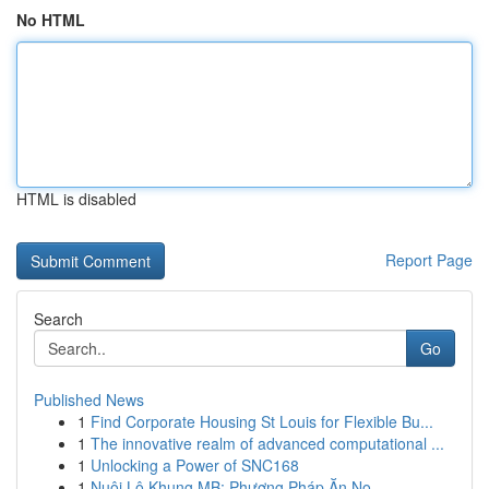
No HTML
HTML is disabled
Report Page
Search
Go
Published News
1
Find Corporate Housing St Louis for Flexible Bu...
1
The innovative realm of advanced computational ...
1
Unlocking a Power of SNC168
1
Nuôi Lô Khung MB: Phương Pháp Ăn No