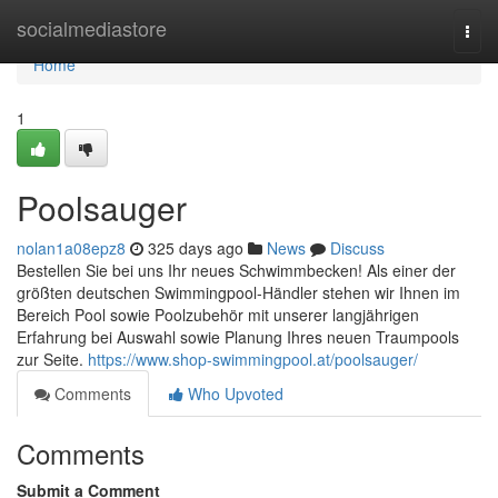
Home
socialmediastore
Togg
navi
Home
1
Poolsauger
nolan1a08epz8
325 days ago
News
Discuss
Bestellen Sie bei uns Ihr neues Schwimmbecken! Als einer der
größten deutschen Swimmingpool-Händler stehen wir Ihnen im
Bereich Pool sowie Poolzubehör mit unserer langjährigen
Erfahrung bei Auswahl sowie Planung Ihres neuen Traumpools
zur Seite.
https://www.shop-swimmingpool.at/poolsauger/
Comments
Who Upvoted
Comments
Submit a Comment