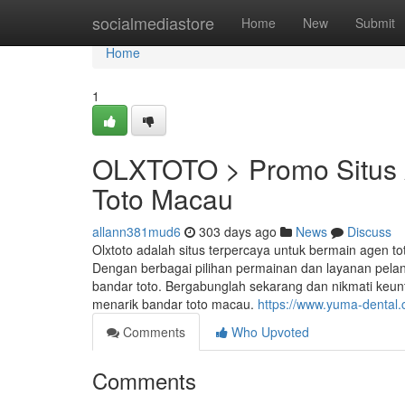
Home
socialmediastore
Home
New
Submit
Home
1
OLXTOTO > Promo Situs
Toto Macau
allann381mud6
303 days ago
News
Discuss
Olxtoto adalah situs terpercaya untuk bermain age
Dengan berbagai pilihan permainan dan layanan pela
bandar toto. Bergabunglah sekarang dan nikmati keu
menarik bandar toto macau.
https://www.yuma-dental
Comments
Who Upvoted
Comments