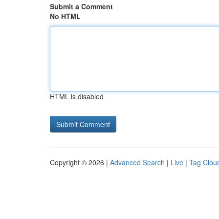
Submit a Comment
No HTML
HTML is disabled
Copyright © 2026 |
Advanced Search
|
Live
|
Tag Clou