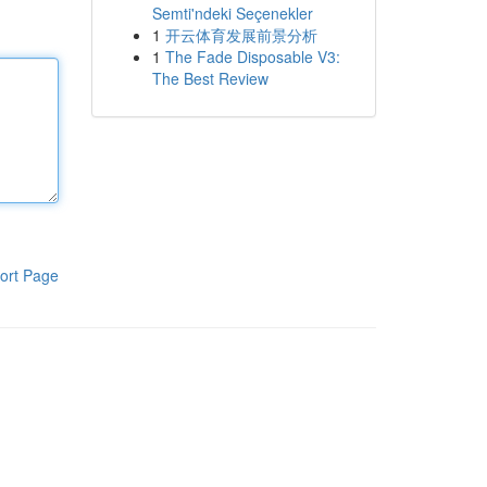
Semti'ndeki Seçenekler
1
开云体育发展前景分析
1
The Fade Disposable V3:
The Best Review
ort Page