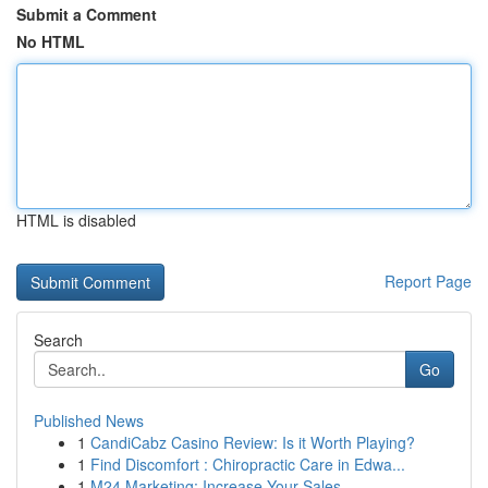
Submit a Comment
No HTML
HTML is disabled
Report Page
Search
Go
Published News
1
CandiCabz Casino Review: Is it Worth Playing?
1
Find Discomfort : Chiropractic Care in Edwa...
1
M24 Marketing: Increase Your Sales