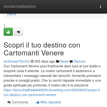
Home
socialmediastore
Togg
navi
Home
1
Scopri il tuo destino con
Cartomanti Venere
ambrosej752ctn3
303 days ago
News
Discuss
Con Cartomanti Venere puoi finalmente dare luce ai tuoi dubbi e
scoprire cosa ti attende. Le nostre cartomanti ti aiuteranno a
interpretare i messaggi nascosti dei tarocchi, fornendo previsioni
precise e consigli pratici. Che tu cerchi risposte immediate o una
guida spirituale più profonda, il nostro sito è la soluzione
https://tarocchiaffidabili48259.bluxeblog.com/69539830/scopri-il-
tuo-destino-con-cartomanti-venere
Comments
Who Upvoted